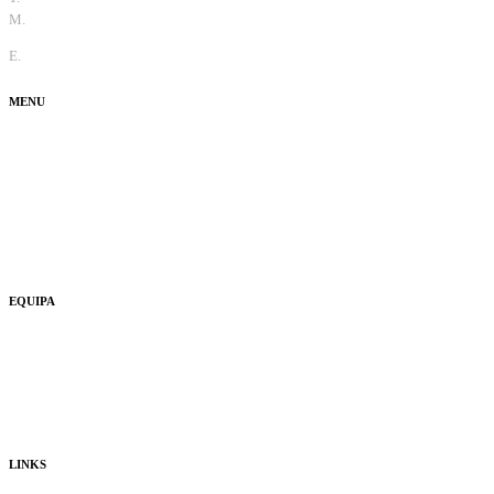
M.
+351 965 810 370
E.
info@thecaradviser.pt
MENU
Test Drive
Fun
Ouvi Dizer
Usados
EQUIPA
Quem Somos
Consultores
Publicidade
LINKS