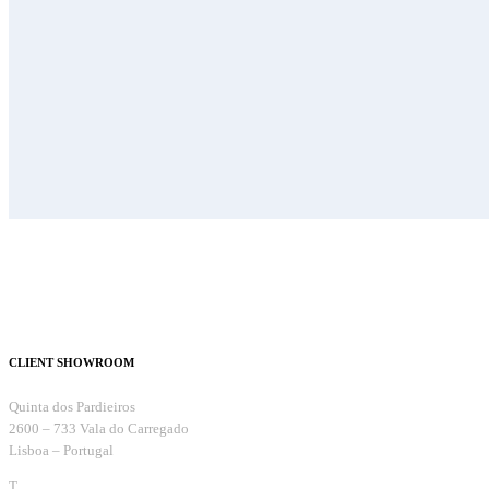
CLIENT SHOWROOM
Quinta dos Pardieiros
2600 – 733 Vala do Carregado
Lisboa – Portugal
T.
+351 263 099 732