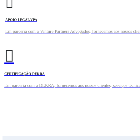
APOIO LEGAL VPA
Em parceria com a Venture Partners Advogados, fornecemos aos nossos client
CERTIFICAÇÃO DEKRA
Em parceria com a DEKRA, fornecemos aos nossos clientes, serviços técnicos,